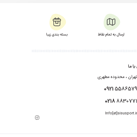
ارسال به تمام نقاط
بسته بندی زیبا
ا ما
هران ، محدوده مطهری
0921
558657
0218
883077
Info[at]sisusport.i