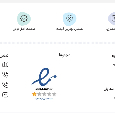
ضوری
تضمین بهترین قیمت
ضمانت اصل بودن
مجوزها
ع
تماس ب
ت
و
9
1
ل سفارش
r