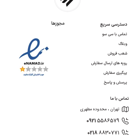
مجوزها
دسترسی سریع
تماس با سی سو
وبلاگ
شعب فروش
رویه های ارسال سفارش
پیگیری سفارش
پرسش و پاسخ
تماس با ما
تهران ، محدوده مطهری
0921
5586579
0218
8830771