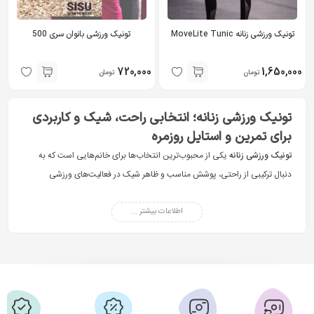
تونیک ورزشی زنانه MoveLite Tunic
تونیک ورزشی بانوان سری 500
720,000
1,650,000
تومان
تومان
تونیک ورزشی زنانه؛ انتخابی راحت، شیک و کاربردی
برای تمرین و استایل روزمره
تونیک ورزشی زنانه
یکی از محبوب‌ترین انتخاب‌ها برای خانم‌هایی است که به
دنبال ترکیبی از راحتی، پوشش مناسب و ظاهر شیک در فعالیت‌های ورزشی
هستند. این دسته از پوشاک ورزشی، با طراحی استاندارد و متریال مناسب، برای
اطلاعات بیشتر ...
تمرین، پیاده‌روی، باشگاه و استفاده روزمره گزینه‌ای کاربردی و قابل اعتماد محسوب
می‌شود.
اگر به دنبال خرید تونیک اسپرت زنانه هستید، انتخاب درست می‌تواند هم در
راحتی شما هنگام ورزش تأثیر بگذارد و هم ظاهر مرتب‌تر و حرفه‌ای‌تری برایتان
ایجاد کند. در سی سو اسپرت،
تونیک ورزشی زنانه
با تنوع مدل، رنگ و جنس ارائه
می‌شود تا هر سلیقه و نیازی را پوشش دهد.