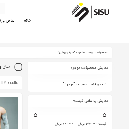
خانه
لباس ورزش
محصولات برچسب خورده “ساق ورزشی”
ساق و
نمایش محصولات موجود
ll 2 results
نمایش فقط محصولات "موجود"
نمایش براساس قیمت:
قيمت:
—
370,000 تومان
700,000 تومان