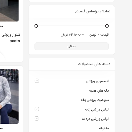
نمایش براساس قیمت:
00
قيمت:
—
0 تومان
24,500,000 تومان
pants
صافی
دسته های محصولات
اکسسوری ورزشی
پک های هدیه
سویشرت ورزشی زنانه
لباس ورزشی زنانه
لباس ورزشی مردانه
00
متفرقه