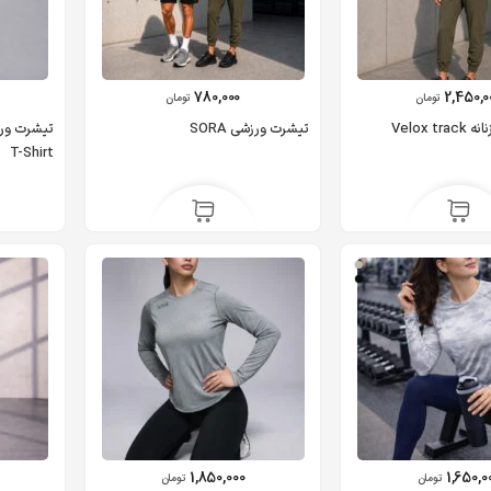
780,000
2,450,0
تومان
تومان
شلوار ورزشی زنانه Velox track
تیشرت ورزشی SORA
T-Shirt
1,850,000
1,650,0
تومان
تومان