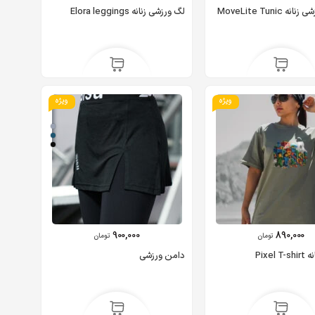
 MoveLite Tunic
لگ ورزشی زنانه Elora leggings
ویژه
ویژه
900,000
890,000
تومان
تومان
Pixel
دامن ورزشی