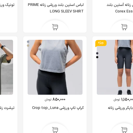
نانه آستین بلند
لباس استین بلند ورزشی زنانه PRIME
تونیک ورزشی زنانه
LONG SLEEV SHIRT
Corex Ess
ویژه
850,000
1,150,0
تومان
تومان
کراپ تاپ ورزشی Crop top_Luna
تیشرت زنانه  T-shirt