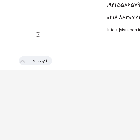
0921
558657
0218
883077
Info[at]sisusport.i
رفتن به بالا