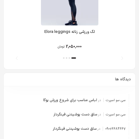
لگ ورزشی زنانه Elora leggings
2,050,000
تومان
دیدگاه ها
لباس مناسب برای شروع ورزش یوگا
سی سو اسپرت
در
ساق دست پوشیدنی فینگردار
سی سو اسپرت
در
ساق دست پوشیدنی فینگردار
09026684667
در