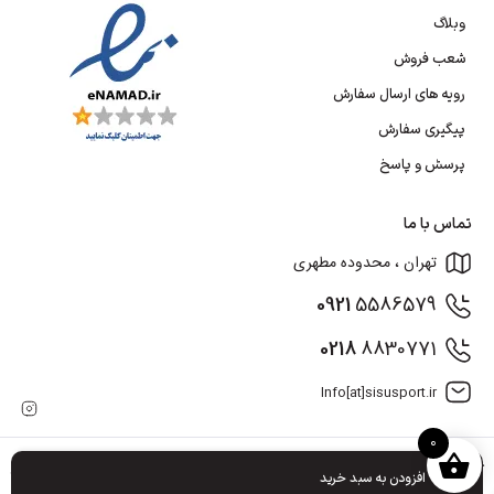
وبلاگ
شعب فروش
رویه های ارسال سفارش
پیگیری سفارش
پرسش و پاسخ
تماس با ما
تهران ، محدوده مطهری
0921
5586579
0218
8830771
Info[at]sisusport.ir
0
کلیه حقوق مادی و معنوی برای این سایت محفوظ می باشد و هرگونه کپی برداری شامل پیگرد
افزودن به سبد خرید
قانونی می باشد.