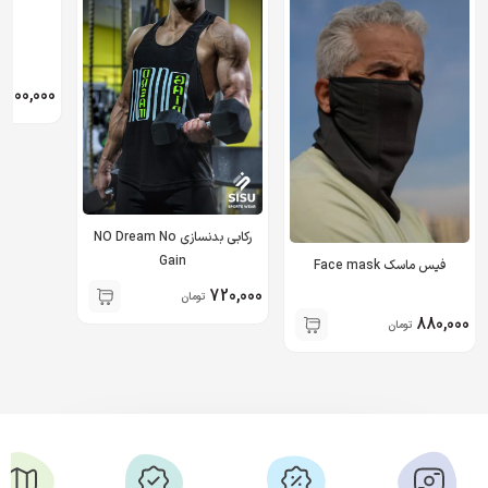
900,000
ت
رکابی بدنسازی NO Dream No
Gain
فیس ماسک Face mask
720,000
تومان
880,000
تومان