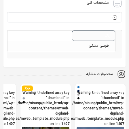
مشخصات کلی
سایر مشخصات
رنگ
طوسی, مشکی
محصولات مشابه
ویژه
 array key
Warning
: Undefined array key
Warning
: Undefined array key
bnail" in
"thumbnail" in
"thumbnail" in
+
html/wp-
/home/sisusp/public_html/wp-
/home/sisusp/public_html/wp-
es/mweb-
content/themes/mweb-
content/themes/mweb-
digiland-
digiland-
digiland-
dule.php
o/templates/mweb_template_module.php
pro/templates/mweb_template_module.php
line
1407
on line
1407
on line
1407