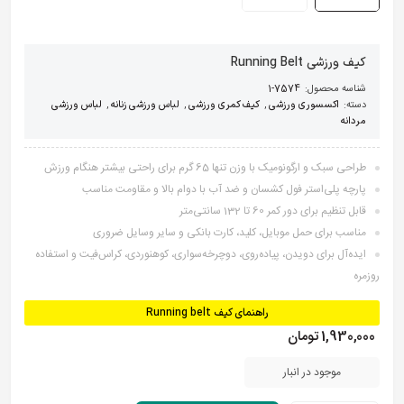
کیف ورزشی Running Belt
شناسه محصول:
7574-1
دسته:
اکسسوری ورزشی
,
کیف کمری ورزشی
,
لباس ورزشی زنانه
,
لباس ورزشی
مردانه
طراحی سبک و ارگونومیک با وزن تنها 65 گرم برای راحتی بیشتر هنگام ورزش
پارچه پلی‌استر فول کشسان و ضد آب با دوام بالا و مقاومت مناسب
قابل تنظیم برای دور کمر 60 تا 132 سانتی‌متر
مناسب برای حمل موبایل، کلید، کارت بانکی و سایر وسایل ضروری
ایده‌آل برای دویدن، پیاده‌روی، دوچرخه‌سواری، کوهنوردی، کراس‌فیت و استفاده
روزمره
راهنمای کیف Running belt
1,930,000
تومان
موجود در انبار