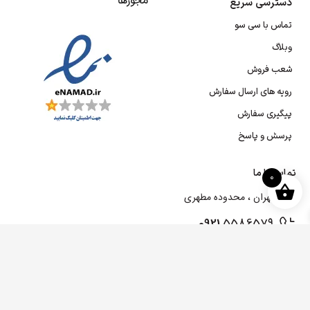
مجوزها
دسترسی سریع
تماس با سی سو
وبلاگ
شعب فروش
رویه های ارسال سفارش
پیگیری سفارش
پرسش و پاسخ
تماس با ما
0
تهران ، محدوده مطهری
0921
5586579
0218
8830771
Info[at]sisusport.ir