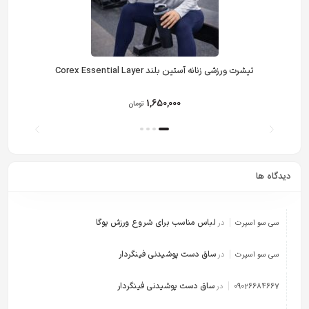
تیشرت ورزشی زنانه آستین بلند Corex Essential Layer
1,650,000
تومان
دیدگاه ها
لباس مناسب برای شروع ورزش یوگا
سی سو اسپرت
در
ساق دست پوشیدنی فینگردار
سی سو اسپرت
در
ساق دست پوشیدنی فینگردار
09026684667
در