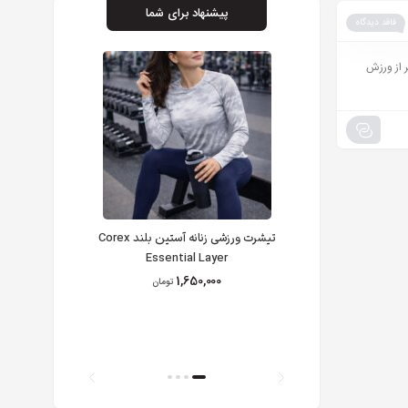
پیشنهاد برای شما
فاقد دیدگاه
ر از ورزش
تیشرت ورزشی زنانه آستین بلند Corex
تیشرت آستین کوتاه و
Essential Layer
1,650,000
تومان